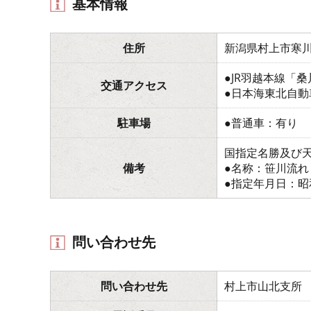
基本情報
住所
新潟県村上市寒
●JR羽越本線「
交通アクセス
●日本海東北自動
駐車場
●普通車：有り
国指定名勝及び
備考
●名称：笹川流れ
●指定年月日：昭
問い合わせ先
問い合わせ先
村上市山北支所