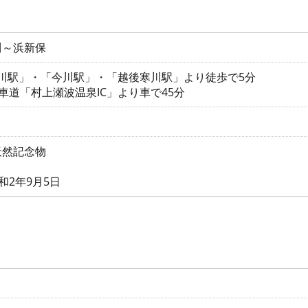
川～浜新保
桑川駅」・「今川駅」・「越後寒川駅」より徒歩で5分
車道「村上瀬波温泉IC」より車で45分
天然記念物
和2年9月5日