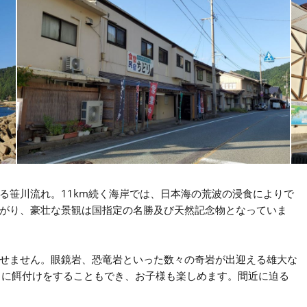
る笹川流れ。11km続く海岸では、日本海の荒波の浸食によりで
がり、豪壮な景観は国指定の名勝及び天然記念物となっていま
せません。眼鏡岩、恐竜岩といった数々の奇岩が出迎える雄大な
メに餌付けをすることもでき、お子様も楽しめます。間近に迫る