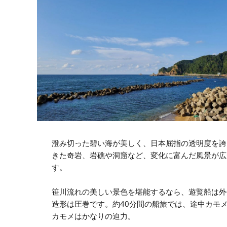
澄み切った碧い海が美しく、日本屈指の透明度を誇
きた奇岩、岩礁や洞窟など、変化に富んだ風景が広
す。
笹川流れの美しい景色を堪能するなら、遊覧船は外
造形は圧巻です。約40分間の船旅では、途中カモ
カモメはかなりの迫力。