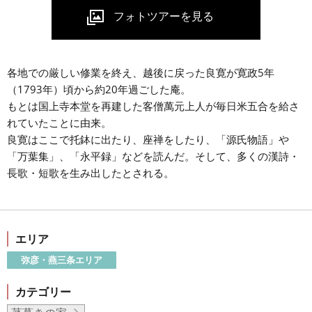
各地での厳しい修業を終え、越後に戻った良寛が寛政5年
（1793年）頃から約20年過ごした庵。
もとは国上寺本堂を再建した客僧萬元上人が毎日米五合を給さ
れていたことに由来。
良寛はここで托鉢に出たり、座禅をしたり、「源氏物語」や
「万葉集」、「永平録」などを読んだ。そして、多くの漢詩・
長歌・短歌を生み出したとされる。
エリア
弥彦・燕三条エリア
カテゴリー