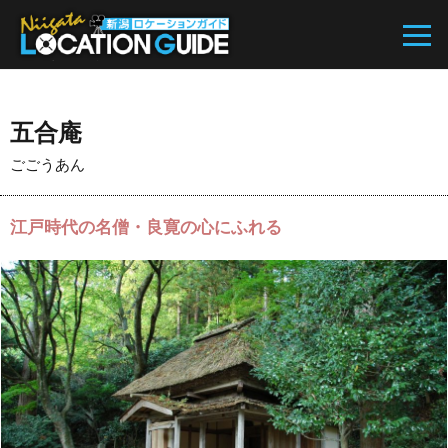
五合庵
ごごうあん
江戸時代の名僧・良寛の心にふれる