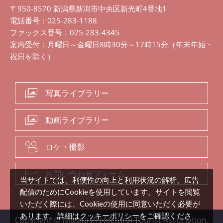
〒950-8570 新潟県新潟市中央区新光町4番地1
電話番号：025-283-1188
ファックス番号：025-283-4345
案内受付：月曜日～金曜日8時30分～17時15分（年末年始・
祝日を除く）
写真ライブラリー
動画ライブラリー
ロケ・撮影
お問い合わせフォーム
当サイトでは、利便性の向上と利用状況の解析、広告
配信のためにCookieを使用しています。サイトを閲覧
いただく際には、Cookieの使用に同意いただく必要が
クッキーポリシー
あります。詳細は
をご確認くださ
Copyright © Niigata Prefectural Tourist Association.