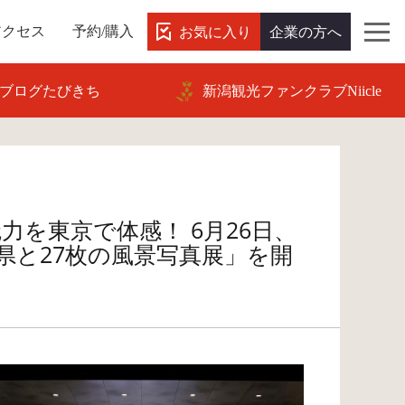
お気に入り
企業の方へ
アクセス
予約/購入
ブログたびきち
新潟観光ファンクラブNiicle
魅力を東京で体感！ 6月26日、
県と27枚の風景写真展」を開