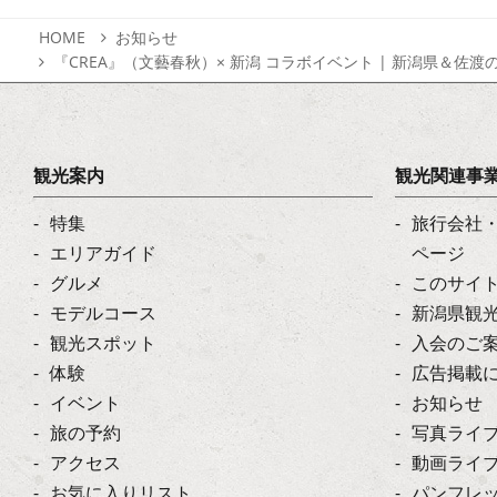
HOME
お知らせ
『CREA』（文藝春秋）× 新潟 コラボイベント | 新潟県＆
観光案内
観光関連事
特集
旅行会社
エリアガイド
ページ
グルメ
このサイ
モデルコース
新潟県観
観光スポット
入会のご
体験
広告掲載
イベント
お知らせ
旅の予約
写真ライ
アクセス
動画ライ
お気に入りリスト
パンフレ