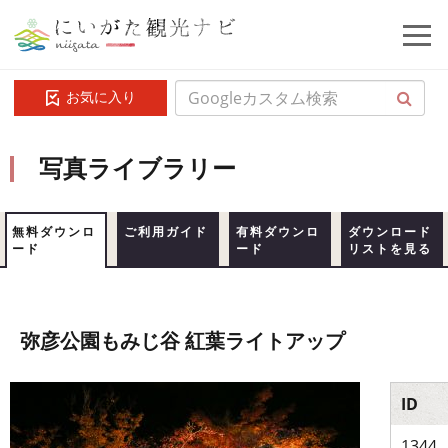
お気に入り
写真ライブラリー
無料ダウンロ
ご利用ガイド
有料ダウンロ
ダウンロード
ード
ード
リストを見る
弥彦公園もみじ谷 紅葉ライトアップ
ID
1344