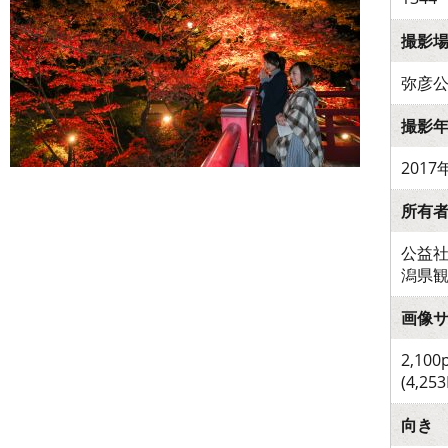
撮影
弥彦
撮影
2017
所有
公益社
潟県
画像
2,100
(4,253
向き