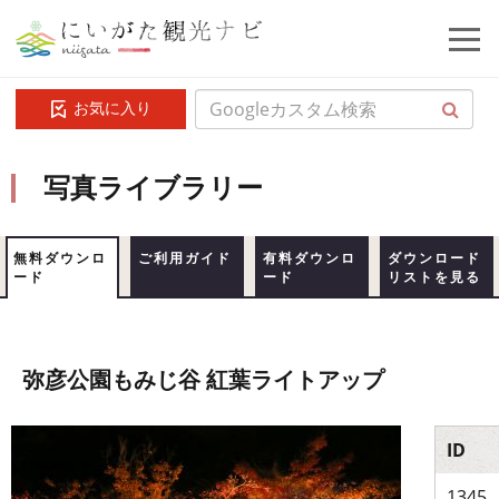
お気に入り
写真ライブラリー
無料ダウンロ
ご利用ガイド
有料ダウンロ
ダウンロード
ード
ード
リストを見る
弥彦公園もみじ谷 紅葉ライトアップ
ID
1345