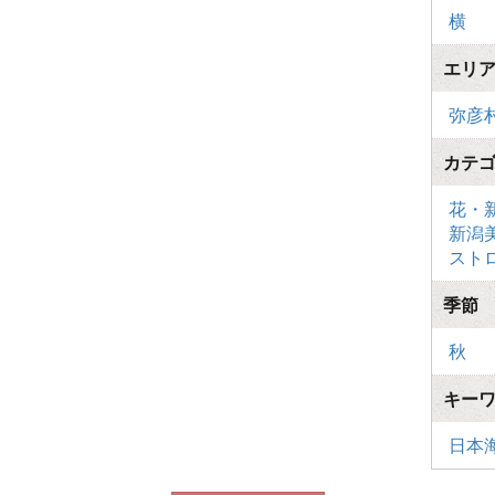
横
エリ
弥彦
カテ
花・
新潟
スト
季節
秋
キー
日本