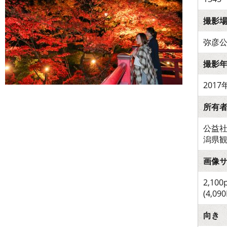
撮影
弥彦
撮影
2017
所有
公益社
潟県
画像
2,100
(4,090
向き