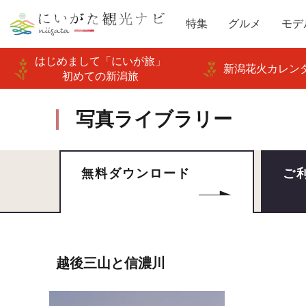
特集
グルメ
モデ
はじめまして「にいが旅」
新潟花火カレンダ
初めての新潟旅
写真ライブラリー
無料ダウンロード
ご
越後三山と信濃川