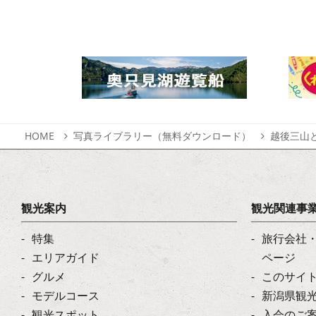
HOME
写真ライブラリー（無料ダウンロード）
越後三山
観光案内
観光関連事
特集
旅行会社
エリアガイド
ページ
グルメ
このサイ
モデルコース
新潟県観
観光スポット
入会のご