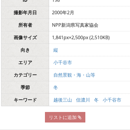
ID
198
撮影年月日
2000年2月
所有者
NPP新潟県写真家協会
画像サイズ
1,841px×2,500px (2,510KB)
向き
縦
エリア
小千谷市
カテゴリー
自然景観・海・山等
季節
冬
キーワード
越後三山
信濃川
冬
小千谷市
リストに追加