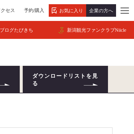
お気に入り
企業の方へ
アクセス
予約/購入
ブログたびきち
新潟観光ファンクラブNiicle
ダウンロードリストを見
る