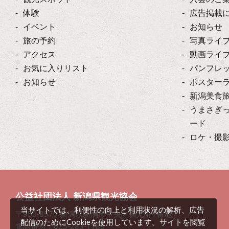
体験
広告掲載
イベント
お知らせ
旅の予約
写真ライ
アクセス
動画ライ
お気に入りリスト
パンフレ
お知らせ
ポスター
新潟美食
うまさぎ
ード
ロケ・撮
公益社団法人 新潟県観光協会
当サイトでは、利便性の向上と利用状況の解析、広告
〒950-8570 新潟県新潟市中央区新光町4番地1
配信のためにCookieを使用しています。サイトを閲覧
電話番号：025-283-1188