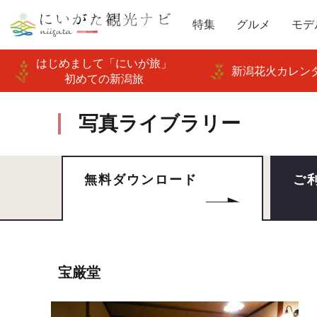
特集
グルメ
モデ
はじめまして「にいが旅」
新潟花火カレンダ
初めての新潟旅
写真ライブラリー
無料ダウンロード
ご
宝厳堂