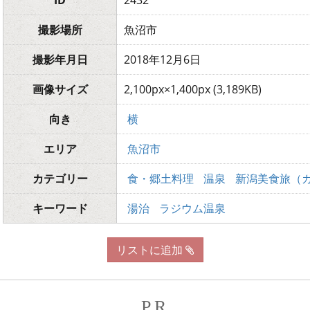
ID
2432
撮影場所
魚沼市
撮影年月日
2018年12月6日
画像サイズ
2,100px×1,400px (3,189KB)
向き
横
エリア
魚沼市
カテゴリー
食・郷土料理
温泉
新潟美食旅（
キーワード
湯治
ラジウム温泉
リストに追加
PR