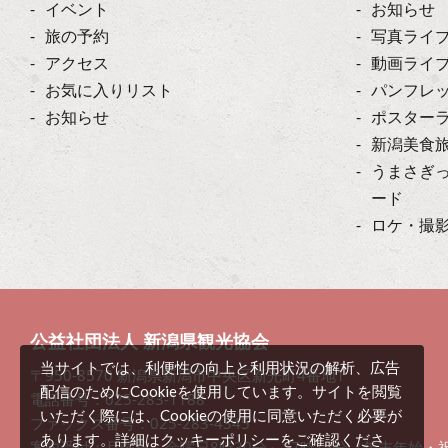
イベント
お知らせ
旅の予約
写真ライ
アクセス
動画ライ
お気に入りリスト
パンフレ
お知らせ
ポスター
新潟美食
うまさぎ
ード
ロケ・撮
公益社団法人 新潟県観光協会
当サイトでは、利便性の向上と利用状況の解析、広告
〒950-8570 新潟県新潟市中央区新光町4番地1
配信のためにCookieを使用しています。サイトを閲覧
電話番号：025-283-1188
いただく際には、Cookieの使用に同意いただく必要が
ファックス番号：025-283-4345
クッキーポリシー
あります。詳細は
をご確認くださ
案内受付：月曜日～金曜日8時30分～17時15分（年末年始・