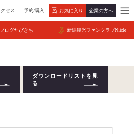
お気に入り
企業の方へ
アクセス
予約/購入
ブログたびきち
新潟観光ファンクラブNiicle
ダウンロードリストを見
る