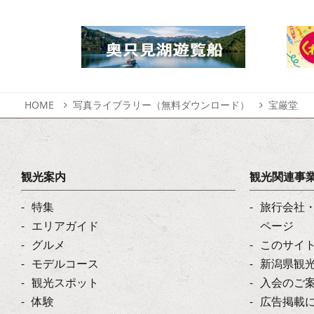
HOME
写真ライブラリー（無料ダウンロード）
宝厳堂
観光案内
観光関連事
特集
旅行会社
エリアガイド
ページ
グルメ
このサイ
モデルコース
新潟県観
観光スポット
入会のご
体験
広告掲載