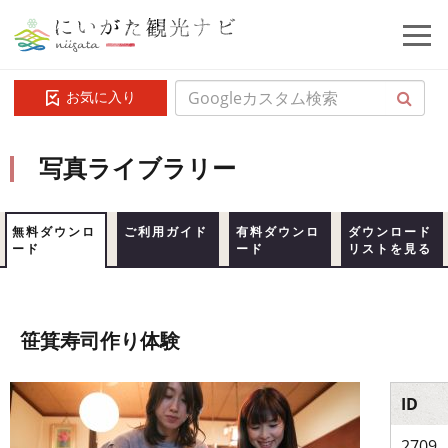
お気に入り
写真ライブラリー
無料ダウンロ
ご利用ガイド
有料ダウンロ
ダウンロード
ード
ード
リストを見る
笹箕寿司作り体験
ID
2709