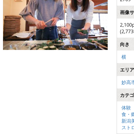
画像
2,100
(2,773
向き
横
エリ
妙高
カテ
体験
食・
新潟
スト