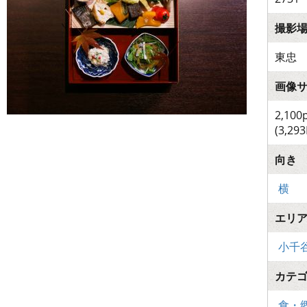
撮影
東忠
画像
2,100
(3,293
向き
横
エリ
小千
カテ
食・