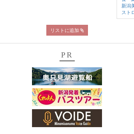
新潟
スト
リストに追加
PR