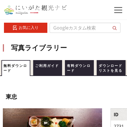
お気に入り
写真ライブラリー
無料ダウンロ
ご利用ガイド
有料ダウンロ
ダウンロード
ード
ード
リストを見る
東忠
ID
2731