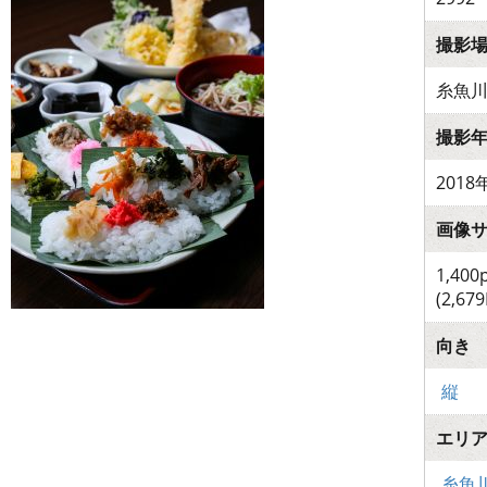
撮影
糸魚
撮影
2018
画像
1,400
(2,679
向き
縦
エリ
糸魚