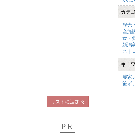
カテ
観光
産施
食・
新潟
スト
キー
農家
笹ず
リストに追加
PR