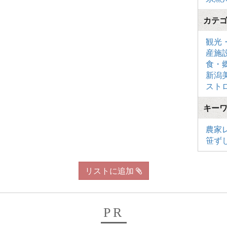
カテ
観光
産施
食・
新潟
スト
キー
農家
笹ず
リストに追加
PR