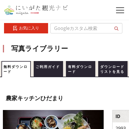
お気に入り
写真ライブラリー
無料ダウンロ
ご利用ガイド
有料ダウンロ
ダウンロード
ード
ード
リストを見る
農家キッチンひだまり
ID
2993