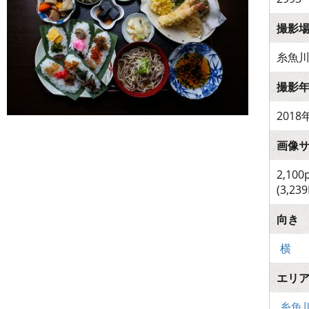
撮影
糸魚
撮影
2018
画像
2,100
(3,239
向き
横
エリ
糸魚