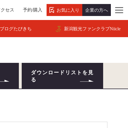
お気に入り
企業の方へ
アクセス
予約/購入
ブログたびきち
新潟観光ファンクラブNiicle
ダウンロードリストを見
る