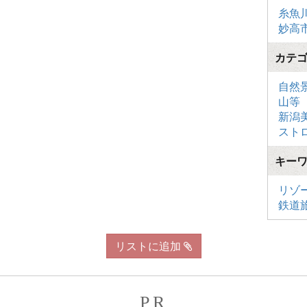
糸魚
妙高
カテ
自然
山等
新潟
スト
キー
リゾ
鉄道
リストに追加
PR