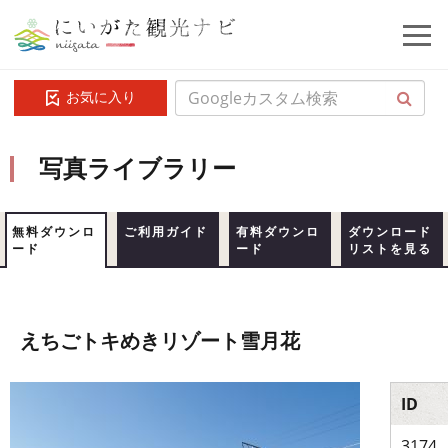
お気に入り
写真ライブラリー
無料ダウンロ
ご利用ガイド
有料ダウンロ
ダウンロード
ード
ード
リストを見る
えちごトキめきリゾート雪月花
ID
3174