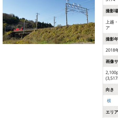
撮影
上越
ア
撮影
2018
画像
2,100
(3,517
向き
横
エリ