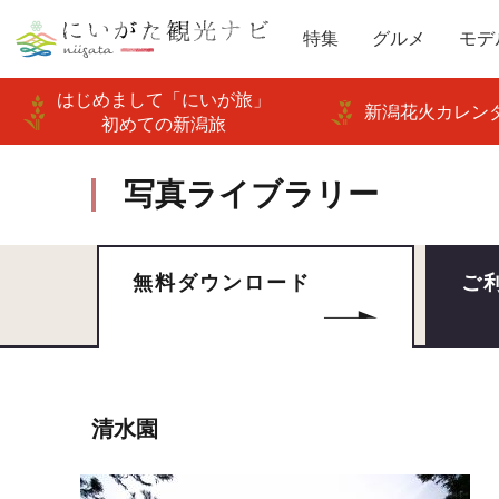
特集
グルメ
モデ
はじめまして「にいが旅」
新潟花火カレンダ
初めての新潟旅
写真ライブラリー
無料ダウンロード
ご
清水園