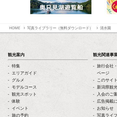
HOME
写真ライブラリー（無料ダウンロード）
清水園
観光案内
観光関連事
特集
旅行会社
エリアガイド
ページ
グルメ
このサイ
モデルコース
新潟県観
観光スポット
入会のご
体験
広告掲載
イベント
お知らせ
旅の予約
写真ライ