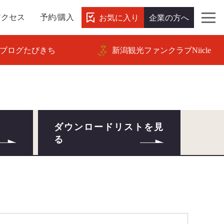
お気に入り
企業の方へ
アクセス
予約/購入
ブログたびきち
新潟観光ファンクラブNiicle
ダウンロードリストを見
る