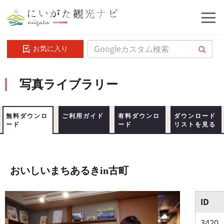
お気に入り
写真ライブラリー
無料ダウンロ
ご利用ガイド
有料ダウンロ
ダウンロード
ード
ード
リストを見る
おいしいまちあるきin古町
ID
3420