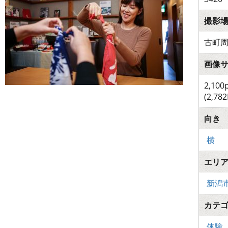
撮影
古町
画像
2,100
(2,782
向き
横
エリ
新潟
カテ
体験