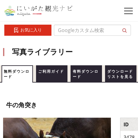
お気に入り
写真ライブラリー
無料ダウンロ
ご利用ガイド
有料ダウンロ
ダウンロード
ード
ード
リストを見る
牛の角突き
ID
3478