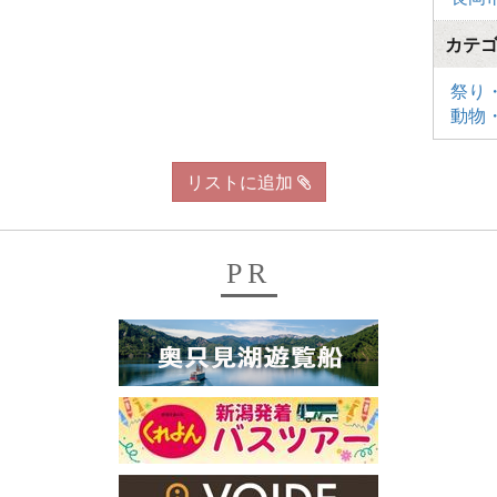
カテ
祭り
動物
リストに追加
PR