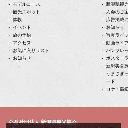
モデルコース
新潟県観
観光スポット
入会のご
体験
広告掲載
イベント
お知らせ
旅の予約
写真ライ
アクセス
動画ライ
お気に入りリスト
パンフレ
お知らせ
ポスター
新潟美食
うまさぎ
ード
ロケ・撮
公益社団法人 新潟県観光協会