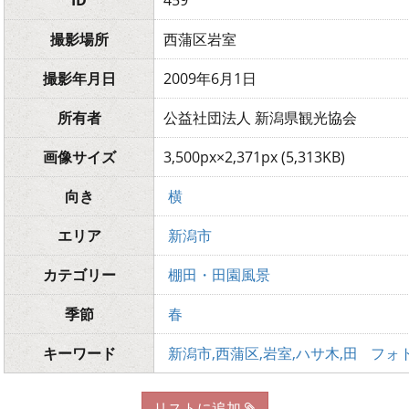
ID
459
撮影場所
西蒲区岩室
撮影年月日
2009年6月1日
所有者
公益社団法人 新潟県観光協会
画像サイズ
3,500px×2,371px (5,313KB)
向き
横
エリア
新潟市
カテゴリー
棚田・田園風景
季節
春
キーワード
新潟市,西蒲区,岩室,ハサ木,田
フォ
リストに追加