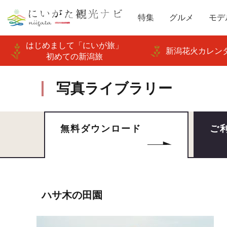
特集
グルメ
モデ
はじめまして「にいが旅」
新潟花火カレンダ
初めての新潟旅
写真ライブラリー
無料ダウンロード
ご
ハサ木の田園