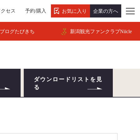
お気に入り
企業の方へ
アクセス
予約/購入
ブログたびきち
新潟観光ファンクラブNiicle
ダウンロードリストを見
る