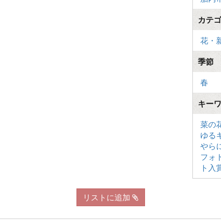
カテ
花・
季節
春
キー
菜の
ゆる
やら
フォ
ト入
リストに追加