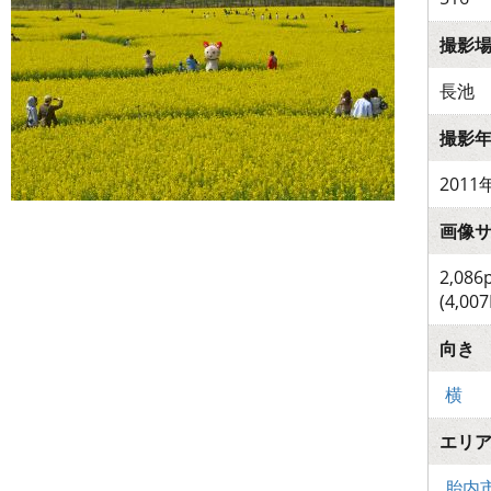
撮影
長池
撮影
2011
画像
2,086
(4,007
向き
横
エリ
胎内