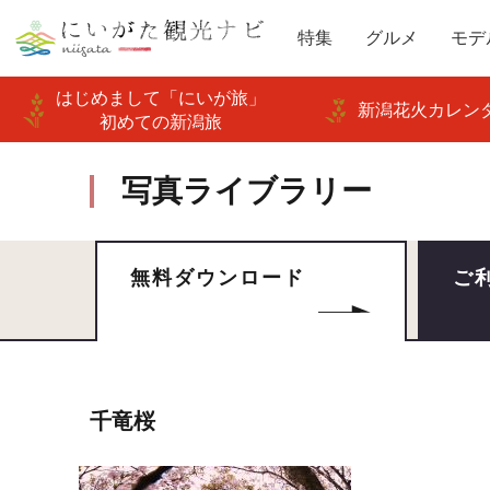
特集
グルメ
モデ
はじめまして「にいが旅」
新潟花火カレンダ
初めての新潟旅
写真ライブラリー
無料ダウンロード
ご
千竜桜