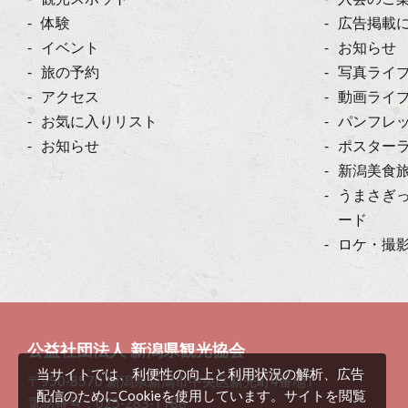
体験
広告掲載
イベント
お知らせ
旅の予約
写真ライ
アクセス
動画ライ
お気に入りリスト
パンフレ
お知らせ
ポスター
新潟美食
うまさぎ
ード
ロケ・撮
公益社団法人 新潟県観光協会
当サイトでは、利便性の向上と利用状況の解析、広告
〒950-8570 新潟県新潟市中央区新光町4番地1
配信のためにCookieを使用しています。サイトを閲覧
電話番号：025-283-1188