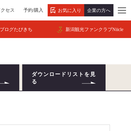
お気に入り
企業の方へ
アクセス
予約/購入
ブログたびきち
新潟観光ファンクラブNiicle
ダウンロードリストを見
る