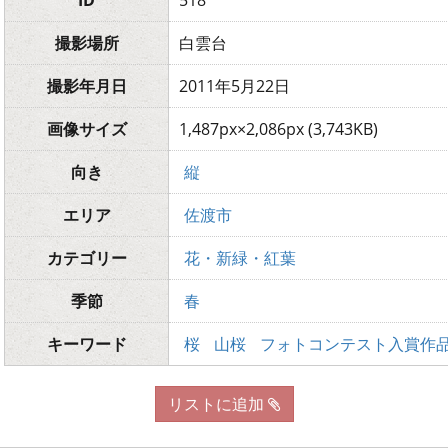
ID
518
撮影場所
白雲台
撮影年月日
2011年5月22日
画像サイズ
1,487px×2,086px (3,743KB)
向き
縦
エリア
佐渡市
カテゴリー
花・新緑・紅葉
季節
春
キーワード
桜
山桜
フォトコンテスト入賞作
リストに追加