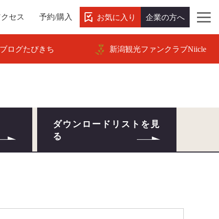
お気に入り
企業の方へ
アクセス
予約/購入
ブログたびきち
新潟観光ファンクラブNiicle
ダウンロードリストを見
る