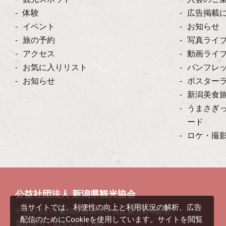
体験
広告掲載
イベント
お知らせ
旅の予約
写真ライ
アクセス
動画ライ
お気に入りリスト
パンフレ
お知らせ
ポスター
新潟美食
うまさぎ
ード
ロケ・撮
公益社団法人 新潟県観光協会
当サイトでは、利便性の向上と利用状況の解析、広告
〒950-8570 新潟県新潟市中央区新光町4番地1
配信のためにCookieを使用しています。サイトを閲覧
電話番号：025-283-1188