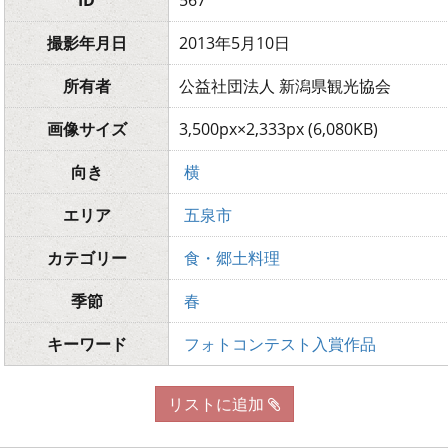
ID
567
撮影年月日
2013年5月10日
所有者
公益社団法人 新潟県観光協会
画像サイズ
3,500px×2,333px (6,080KB)
向き
横
エリア
五泉市
カテゴリー
食・郷土料理
季節
春
キーワード
フォトコンテスト入賞作品
リストに追加