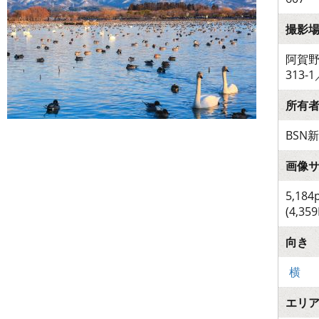
撮影
阿賀
313-
所有
BSN
画像
5,184
(4,359
向き
横
エリ