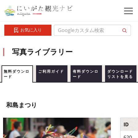
お気に入り
写真ライブラリー
無料ダウンロ
ご利用ガイド
有料ダウンロ
ダウンロード
ード
ード
リストを見る
和島まつり
ID
620