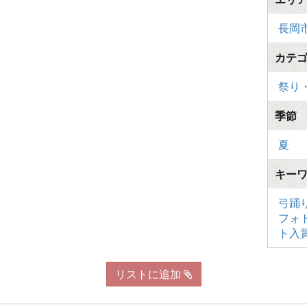
長岡
カテ
祭り
季節
夏
キー
弓踊
フォ
ト入
リストに追加