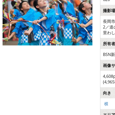
撮影
長岡市
2／道
里わ
所有
BSN
画像
4,608
(4,965
向き
横
エリ