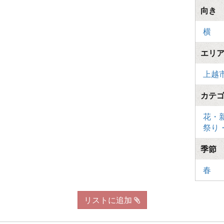
向き
横
エリ
上越
カテ
花・
祭り
季節
春
リストに追加