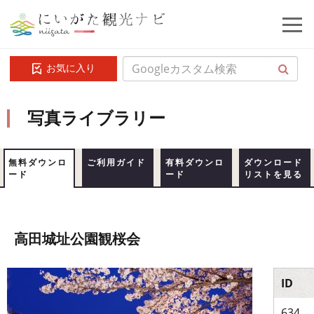
お気に入り
写真ライブラリー
無料ダウンロ
ご利用ガイド
有料ダウンロ
ダウンロード
ード
ード
リストを見る
高田城址公園観桜会
ID
634