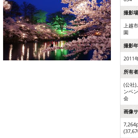
撮影
上越
園
撮影
2011
所有
(公社
ンベ
会
画像
7,264
(37,6