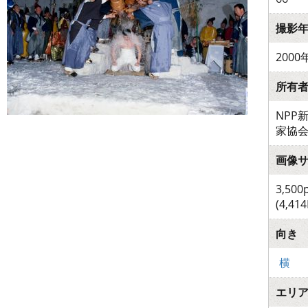
撮影
2000
所有
NPP
家協
画像
3,500
(4,414
向き
横
エリ