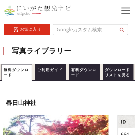
お気に入り
写真ライブラリー
無料ダウンロ
ご利用ガイド
有料ダウンロ
ダウンロード
ード
ード
リストを見る
春日山神社
ID
664