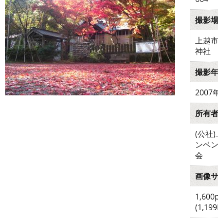
撮影
上越
神社
撮影
2007
所有
(公社
ンベ
会
画像
1,600
(1,199