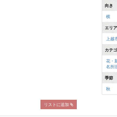
向き
横
エリ
上越
カテ
花・
名所
季節
秋
リストに追加