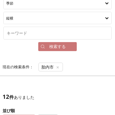
季節
縦横
検索する
×
現在の検索条件：
胎内市
12
件
ありました
並び順