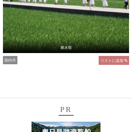
燃水祭
胎内市
リストに追加
PR