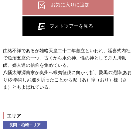
由緒不詳であるが雄略天皇二十二年創立といわれ、延喜式内社
で魚沼五座の一つ。古くから水の神、性の神として舟人川猟
師、婦人達の信仰を集めている。
八幡太郎源義家が奥州へ蝦夷征伐に向かう折、愛馬の泥障(あお
り)を奉納し武運を祈ったことから泥（あ）障（おり）様（さ
ま）ともよばれている。
エリア
長岡・柏崎エリア