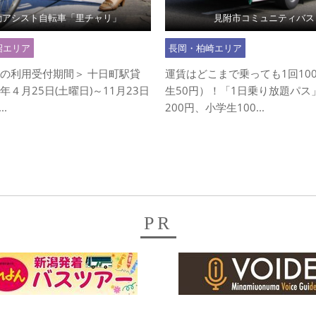
動アシスト自転車「里チャリ」
見附市コミュニティバス
沼エリア
長岡・柏崎エリア
6年の利用受付期間＞ 十日町駅貸
運賃はどこまで乗っても1回10
6年４月25日(土曜日)～11月23日
生50円）！「1日乗り放題パス
..
200円、小学生100...
PR