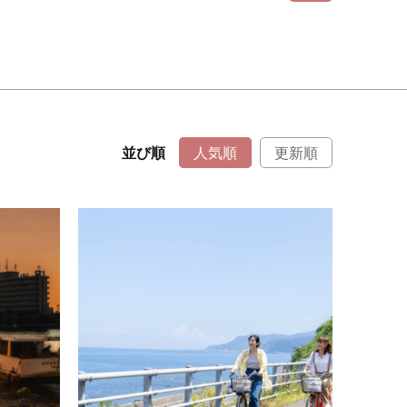
並び順
人気順
更新順