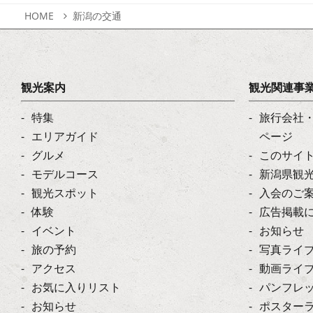
HOME
新潟の交通
観光案内
観光関連事
特集
旅行会社
エリアガイド
ページ
グルメ
このサイ
モデルコース
新潟県観
観光スポット
入会のご
体験
広告掲載
イベント
お知らせ
旅の予約
写真ライ
アクセス
動画ライ
お気に入りリスト
パンフレ
お知らせ
ポスター