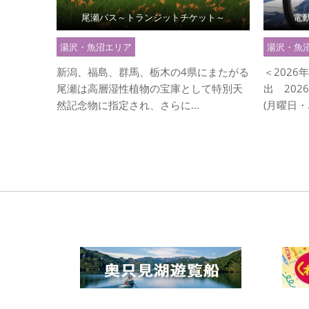
尾瀬パス～トランジットチケット～
電
湯沢・魚沼エリア
湯沢・魚
新潟、福島、群馬、栃木の4県にまたがる
＜202
尾瀬は高層湿性植物の宝庫として特別天
出 202
然記念物に指定され、さらに...
(月曜日・.