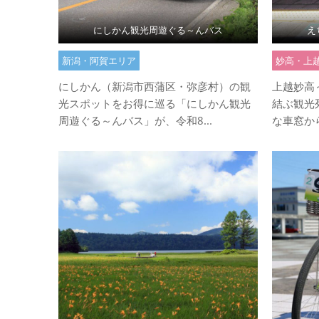
にしかん観光周遊ぐる～んバス
え
新潟・阿賀エリア
妙高・上
にしかん（新潟市西蒲区・弥彦村）の観
上越妙高
光スポットをお得に巡る「にしかん観光
結ぶ観光
周遊ぐる～んバス」が、令和8...
な車窓から