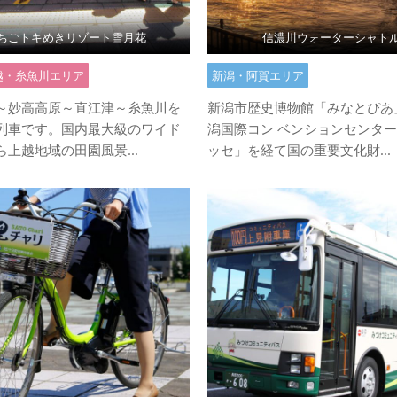
ちごトキめきリゾート雪月花
信濃川ウォーターシャト
越・糸魚川エリア
新潟・阿賀エリア
～妙高高原～直江津～糸魚川を
新潟市歴史博物館「みなとぴあ
列車です。国内最大級のワイド
潟国際コン ベンションセンタ
上越地域の田園風景...
ッセ」を経て国の重要文化財...