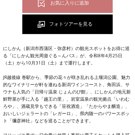
にしかん（新潟市西蒲区・弥彦村）の観光スポットをお得に巡
る「にしかん観光周遊ぐる～んバス」が、令和8年4月25日
（土）から10月31日（土）まで運行します。
JR越後線 巻駅から、季節の花々が咲き乱れる上堰潟公園、魅力
的なワイナリーが軒を連ねる新潟ワインコースト、角田浜、サ
ウナも人気の「日帰り温泉 じょんのび館」、にしかんの地元新
鮮野菜が手に入る「越王の里」、岩室温泉の観光拠点「いわむ
ろや」、酒蔵見学もできる「笹祝酒造」「たからやま醸造」、
おいしいジェラートの「レガーロ」、県内随一のパワースポッ
ト「彌彦神社」などを巡ることができます。