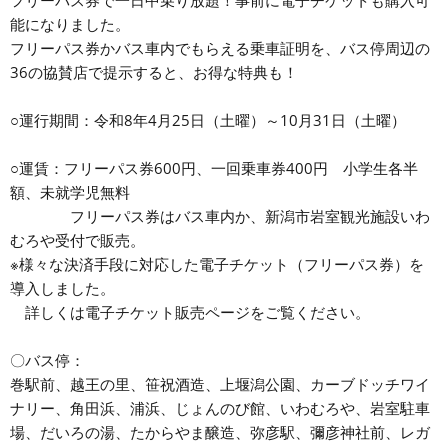
フリーパス券で一日中乗り放題！事前に電子チケットも購入可
能になりました。
フリーパス券かバス車内でもらえる乗車証明を、バス停周辺の
36の協賛店で提示すると、お得な特典も！
○運行期間：令和8年4月25日（土曜）～10月31日（土曜）
○運賃：フリーパス券600円、一回乗車券400円 小学生各半
額、未就学児無料
フリーパス券はバス車内か、新潟市岩室観光施設いわ
むろや受付で販売。
※様々な決済手段に対応した電子チケット（フリーパス券）を
導入しました。
詳しくは電子チケット販売ページをご覧ください。
〇バス停：
巻駅前、越王の里、笹祝酒造、上堰潟公園、カーブドッチワイ
ナリー、角田浜、浦浜、じょんのび館、いわむろや、岩室駐車
場、だいろの湯、たからやま醸造、弥彦駅、彌彦神社前、レガ