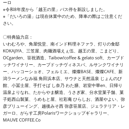
ーロ
※令和8年度から「越王の里」バス停を新設しました。
※「だいろの湯」は現在休業中のため、降車の際はご注意くだ
さい。
〇特典協力店：
いわむろや、角屋悦堂、南インド料理ネファラ、灯りの食邸
KOKAJIYA、三笠屋、肉麺酒場えぇ伍、越王の里、こまどり、
OCgarden、笹祝酒造、Taibow!coffee & gelato soft、カーブド
ッチワイナリー、カーブドッチヴィネスパ、ルサンクワイナリ
ー、ハッコーショオ、フェルミエ、燦燦BASE、燦燦CAFE、新
潟ラーメンなみ福 角田浜本店、サウナと天然温泉 じょんのび
館、小冨士屋、手打そば し奈乃 わた膳、岩室中華en、日帰り
温泉よりなれ、たからやま醸造、うさぎ家、分水堂菓子舗、菓
子処西山製菓、うめもと屋、社彩庵 ひらしお、酒屋やよい、弥
彦ブリューイング、越後みそ西 弥彦笹屋店、ジェラテリア・レ
ガーロ、がらす工房Polarisワークショップギャラリー、
MAUVE COFFEE.Co