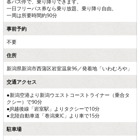
各バス停で、乗り降りできます。
一日フリーパス券なら乗り放題、乗り降り自由。
一周は所要時間約90分
事前予約
不要
住所
新潟県新潟市西蒲区岩室温泉96／発着地「いわむろや」
交通アクセス
●新潟空港より新潟ウエストコーストライナー（乗合タ
クシー）で90分
●JR越後線「岩室駅」よりタクシーで10分
●北陸自動車道「巻潟東IC」より車で15分
駐車場