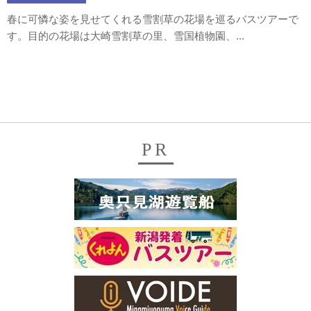
春に可憐な姿を見せてくれる雪割草の花場を巡るバスツアーで
す。目的の花場は大崎雪割草の里、雪国植物園、...
PR