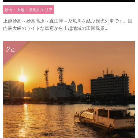
妙高・上越・糸魚川エリア
上越妙高～妙高高原～直江津～糸魚川を結ぶ観光列車です。国
内最大級のワイドな車窓から上越地域の田園風景...
3
位