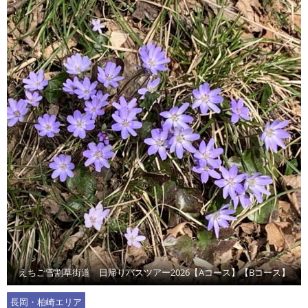
えちご雪割草街道 日帰りバスツアー2026【Aコース】【Bコース】
長岡・柏崎エリア