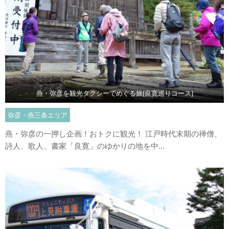
燕・弥彦を観光タクシーでめぐる旅[良寛巡りコース]
弥彦・燕三条エリア
燕・弥彦の一押し企画！おトクに観光！ 江戸時代末期の禅僧、
詩人、歌人、書家「良寛」のゆかりの地を中...