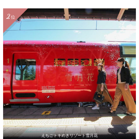
2
位
えちごトキめきリゾート雪月花