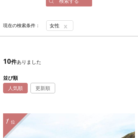
検索する
x
現在の検索条件：
女性
10
件
ありました
並び順
人気順
更新順
1
位