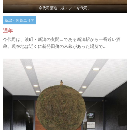
今代司酒造（株）／「今代司」
新潟・阿賀エリア
通年
今代司は、湊町・新潟の玄関口である新潟駅から一番近い酒
蔵。現在地は近くに新発田藩の米蔵があった場所で...