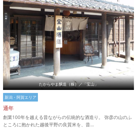
たからやま醸造（株）／「宝山」
新潟・阿賀エリア
通年
創業100年を越える昔ながらの伝統的な酒造り。 弥彦の山のふ
ところに抱かれた越後平野の良質米を、昔...