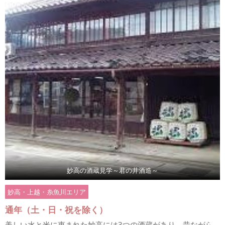
妙高の酒蔵見学～君の井酒造～
妙高・上越・糸魚川エリア
通年（土・日・祝を除く）
美しい水と米に恵まれた妙高には3つの酒蔵があり、昔ながら