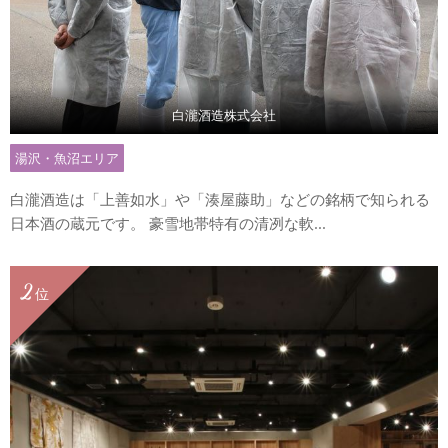
白瀧酒造株式会社
湯沢・魚沼エリア
白瀧酒造は「上善如水」や「湊屋藤助」などの銘柄で知られる
日本酒の蔵元です。 豪雪地帯特有の清冽な軟...
2
位