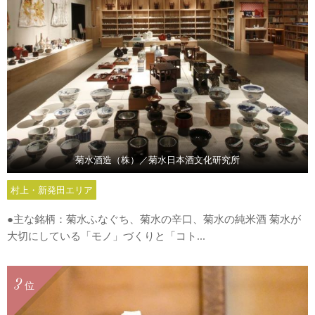
菊水酒造（株）／菊水日本酒文化研究所
村上・新発田エリア
●主な銘柄：菊水ふなぐち、菊水の辛口、菊水の純米酒 菊水が
大切にしている「モノ」づくりと「コト...
3
位