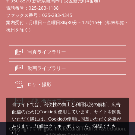
〒950-8570 新潟県新潟市中央区新光町4番地1
電話番号：025-283-1188
ファックス番号：025-283-4345
案内受付：月曜日～金曜日8時30分～17時15分（年末年始・
祝日を除く）
写真ライブラリー
動画ライブラリー
ロケ・撮影
お問い合わせフォーム
当サイトでは、利便性の向上と利用状況の解析、広告
配信のためにCookieを使用しています。サイトを閲覧
いただく際には、Cookieの使用に同意いただく必要が
クッキーポリシー
あります。詳細は
をご確認くださ
Copyright © Niigata Prefectural Tourist Association.
い。