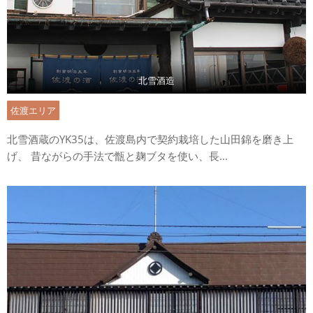
北雪酒造
佐渡エリア
北雪酒蔵のYK35は、佐渡島内で契約栽培した山田錦を磨き上
げ、 昔ながらの手法で甑と麹ブタを使い、長...