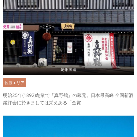
尾畑酒造
佐渡エリア
明治25年(1892)創業で「真野鶴」の蔵元。日本最高峰 全国新酒
鑑評会に於きましては栄えある「金賞...