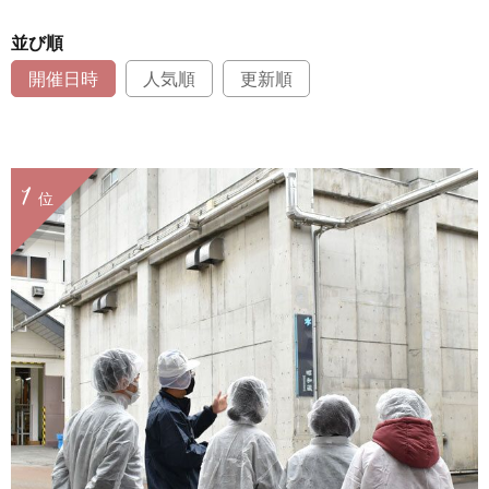
並び順
開催日時
人気順
更新順
1
位