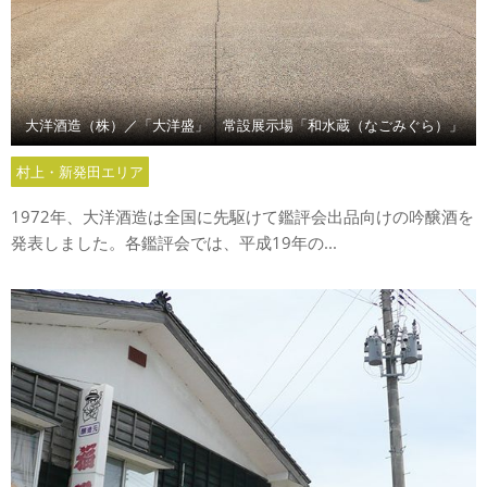
大洋酒造（株）／「大洋盛」 常設展示場「和水蔵（なごみぐら）」
村上・新発田エリア
1972年、大洋酒造は全国に先駆けて鑑評会出品向けの吟醸酒を
発表しました。各鑑評会では、平成19年の...