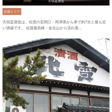
天領盃酒造
佐渡エリア
天領盃酒造は、佐渡の玄関口・両津港から車で約7分と最も近
い酒蔵です。 佐渡最⾼峰・⾦北⼭から流れ着...