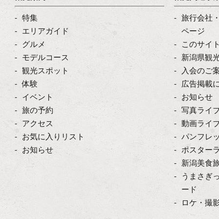
特集
旅行会社
エリアガイド
ページ
グルメ
このサイ
モデルコース
新潟県観
観光スポット
入会のご
体験
広告掲載
イベント
お知らせ
旅の予約
写真ライ
アクセス
動画ライ
お気に入りリスト
パンフレ
お知らせ
ポスター
新潟美食
うまさぎ
ード
ロケ・撮