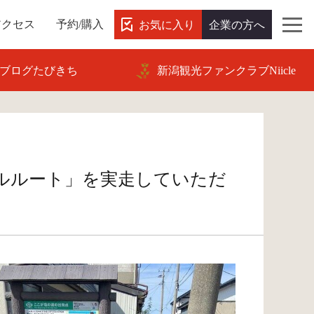
お気に入り
企業の方へ
アクセス
予約/購入
ブログたびきち
新潟観光ファンクラブNiicle
クルルート」を実走していただ