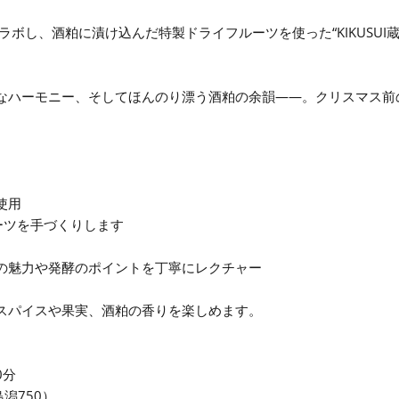
ボし、酒粕に漬け込んだ特製ドライフルーツを使った“KIKUSUI蔵
なハーモニー、そしてほんのり漂う酒粕の余韻——。クリスマス前
使用
ーツを手づくりします
の魅力や発酵のポイントを丁寧にレクチャー
スパイスや果実、酒粕の香りを楽しめます。
0分
島潟750）