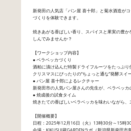
新発田の人気店「パン屋 喜十郎」と菊水酒造がコラ
づくりを体験できます。
焼きあがる香ばしい香り、スパイスと果実の豊か
しんでみませんか？
【ワークショップ内容】
● ベラベッカづくり
酒粕に漬け込んだ特製ドライフルーツをたっぷり
クリスマスにぴったりの“ちょっと通な”発酵スイ
● パン屋 喜十郎によるレクチャー
新発田市の人気パン屋さんの先生が、ベラベッカ
● 焼成後の試食タイム
焼きたての香ばしいベラベッカを味わいながら、
【開催概要】
日程：2025年12月16日（火）13時30分～15時3
会場：KIKUSUI蔵GARDENラボ（新潟県新発田市