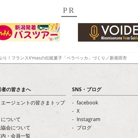
PR
ぷり！フランスX'masの伝統菓子「ベラベッカ」づくり／新発田市
業者の皆さまへ
SNS・ブログ
・エージェントの皆さまトップ
facebook
X
トについて
Instagram
光協会について
ブログ
案内・会員一覧