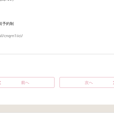
前予約制
l/cnqrn1iici/
前へ
次へ