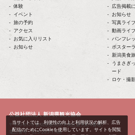
体験
広告掲載
イベント
お知らせ
旅の予約
写真ライ
アクセス
動画ライ
お気に入りリスト
パンフレ
お知らせ
ポスター
新潟美食
うまさぎ
ード
ロケ・撮
公益社団法人 新潟県観光協会
当サイトでは、利便性の向上と利用状況の解析、広告
〒950-8570 新潟県新潟市中央区新光町4番地1
配信のためにCookieを使用しています。サイトを閲覧
電話番号：025-283-1188