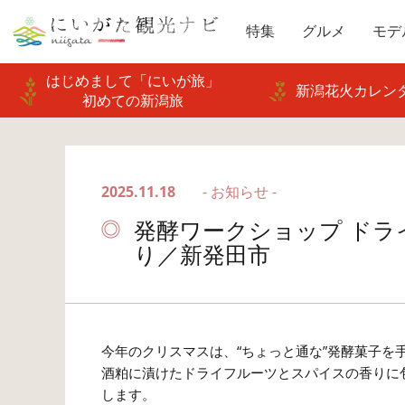
特集
グルメ
モデ
はじめまして「にいが旅」
新潟花火カレンダ
初めての新潟旅
2025.11.18
- お知らせ -
発酵ワークショップ ドラ
り／新発田市
今年のクリスマスは、“ちょっと通な”発酵菓子を
酒粕に漬けたドライフルーツとスパイスの香りに
します。