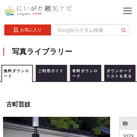
お気に入り
写真ライブラリー
無料ダウンロ
ご利用ガイド
有料ダウンロ
ダウンロード
ード
ード
リストを見る
古町芸妓
ID
2073