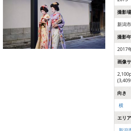
撮影
新潟
撮影
2017
画像
2,100
(3,409
向き
横
エリ
新潟