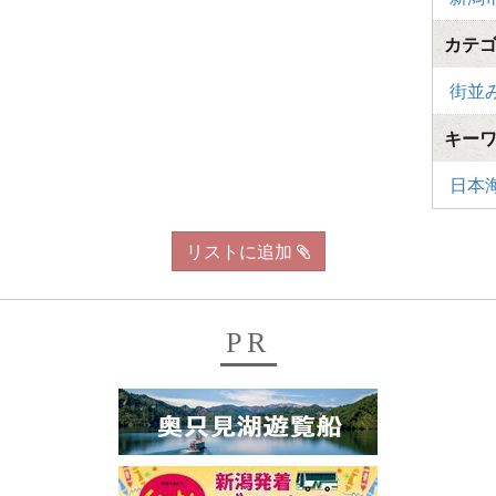
カテ
街並
キー
日本
リストに追加
PR