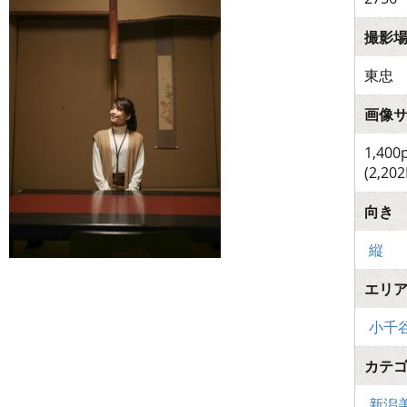
撮影
東忠
画像
1,400
(2,202
向き
縦
エリ
小千
カテ
新潟