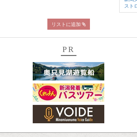
スト
リストに追加
PR