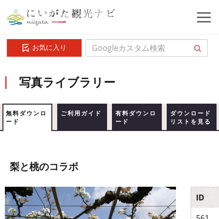
お気に入り
写真ライブラリー
無料ダウンロ
ご利用ガイド
有料ダウンロ
ダウンロード
ード
ード
リストを見る
梨と桃のコラボ
ID
561