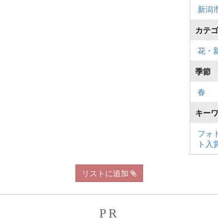
新潟
カテ
花・
季節
春
キー
フォ
ト入
リストに追加
PR