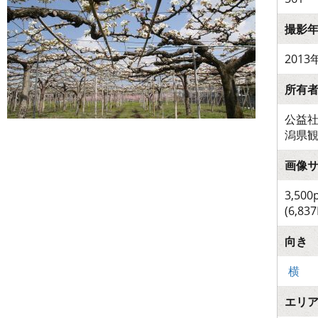
撮影
2013
所有
公益社
潟県
画像
3,500
(6,837
向き
横
エリ