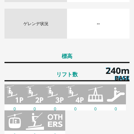
ゲレンデ状況
--
標高
740m
240m
リフト数
PEAK
BASE
0
0
0
0
0
0