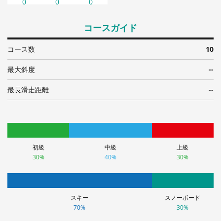
0
0
0
コースガイド
コース数
10
最大斜度
--
最長滑走距離
--
初級
中級
上級
30%
40%
30%
スキー
スノーボード
70%
30%