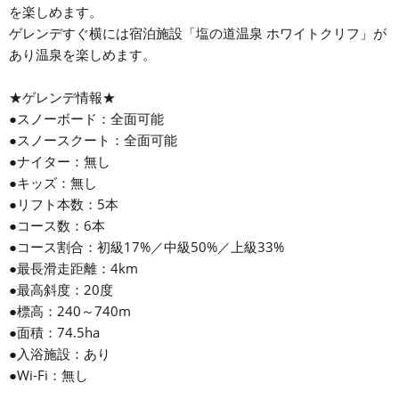
を楽しめます。
ゲレンデすぐ横には宿泊施設「塩の道温泉 ホワイトクリフ」が
あり温泉を楽しめます。
★ゲレンデ情報★
●スノーボード：全面可能
●スノースクート：全面可能
●ナイター：無し
●キッズ：無し
●リフト本数：5本
●コース数：6本
●コース割合：初級17%／中級50%／上級33%
●最長滑走距離：4km
●最高斜度：20度
●標高：240～740m
●面積：74.5ha
●入浴施設：あり
●Wi-Fi：無し