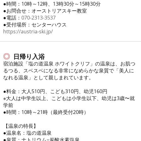
●時間：10時～12時、13時30分～15時30分
●お問合せ：オーストリアスキー教室
●電話：
070-2313-3537
●受付場所：センターハウス
https://austria-ski.jp/
日帰り入浴
宿泊施設「塩の道温泉 ホワイトクリフ」の温泉は、お肌つ
るつる、スベスベになる非常になめらかな泉質で「美人に
なれる温泉」として親しまれています。
●料金：大人510円、こども310円、幼児160円
※大人は中学生以上、こどもは小学生以下、幼児は3歳〜就
学前
●時間：10時～21時（最終受付20時）
【温泉の特長】
●温泉名：塩の道温泉
●泉質：ナトリウム−炭酸水素塩泉