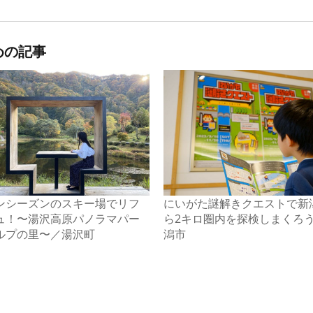
めの記事
ンシーズンのスキー場でリフ
にいがた謎解きクエストで新
ュ！〜湯沢高原パノラマパー
ら2キロ圏内を探検しまくろ
ルプの里〜／湯沢町
潟市