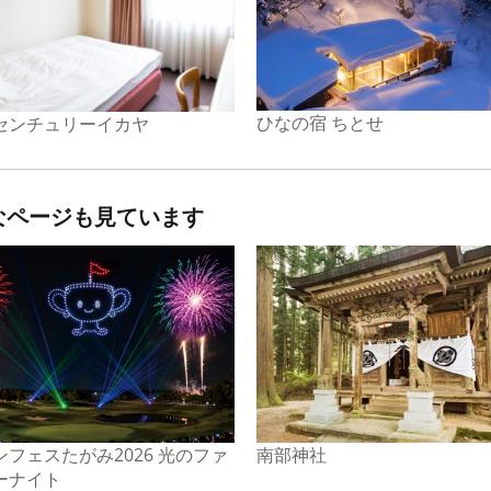
ひなの宿 ちとせ
センチュリーイカヤ
なページも見ています
フェスたがみ2026 光のファ
南部神社
ーナイト