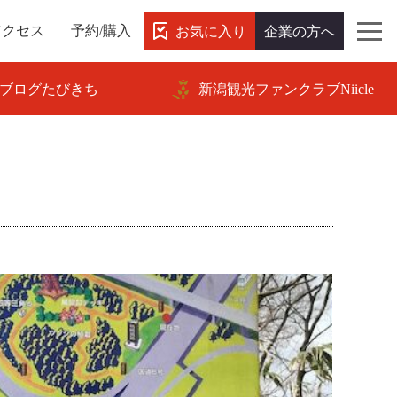
お気に入り
企業の方へ
アクセス
予約/購入
ブログたびきち
新潟観光ファンクラブNiicle