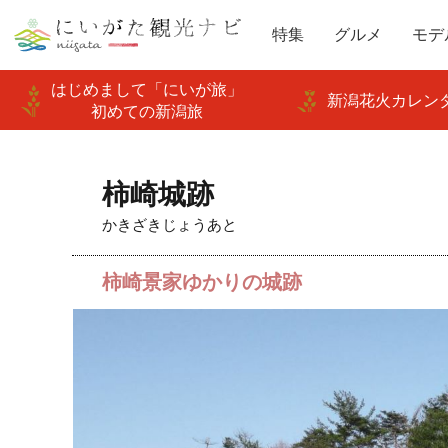
特集
グルメ
モデ
はじめまして「にいが旅」
新潟花火カレンダ
初めての新潟旅
柿崎城跡
かきざきじょうあと
柿崎景家ゆかりの城跡