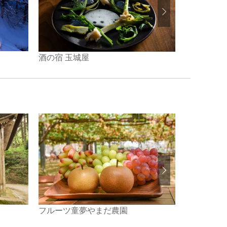
酒の宿 玉城屋
ホテル太閤
フルーツ童夢やまだ農園
清津川さか