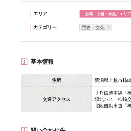
エリア
妙高・上越・糸魚川エリア
カテゴリー
歴史・文化
基本情報
住所
新潟県上越市柿
ＪＲ信越本線「柿
交通アクセス
頸北バス「柿崎交
北陸自動車道「柿
問い合わせ先