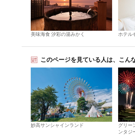
美味海食 汐彩の湯みかく
ホテル
このページを見ている人は、こん
妙高サンシャインランド
グリーン
ンタジ