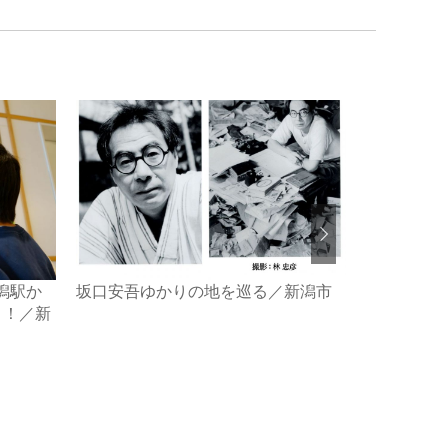
潟駅か
坂口安吾ゆかりの地を巡る／新潟市
里山に暮ら
う！／新
「里山ワー
郷づくり／