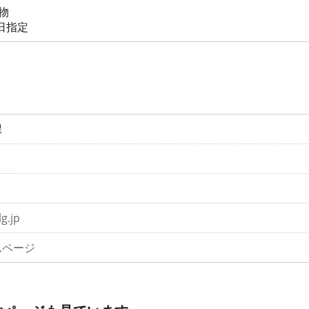
物
9日指定
課
g.jp
ムページ