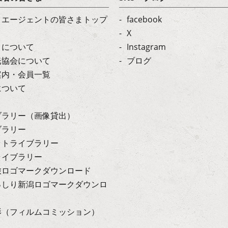
・エージェントの皆さまトップ
facebook
X
トについて
Instagram
光協会について
ブログ
案内・会員一覧
について
ブラリー（画像貸出）
ブラリー
ットライブラリー
ライブラリー
旅ロゴマークダウンロード
っしり新潟ロゴマークダウンロ
影（フィルムコミッション）