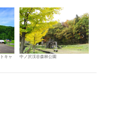
ートキャ
中ノ沢渓谷森林公園
どんぐりの