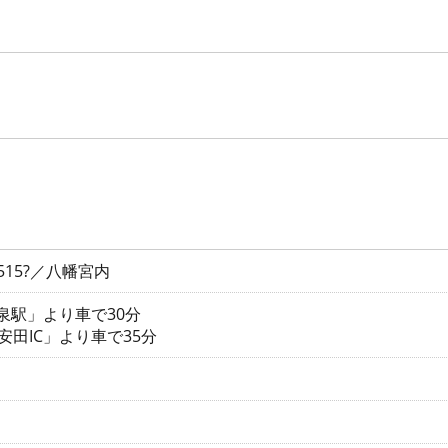
15?／八幡宮内
五泉駅」より車で30分
安田IC」より車で35分