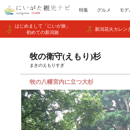
特集
グルメ
モデ
はじめまして「にいが旅」
新潟花火カレンダ
初めての新潟旅
牧の衛守(えもり)杉
まきのえもりすぎ
牧の八幡宮内に立つ大杉