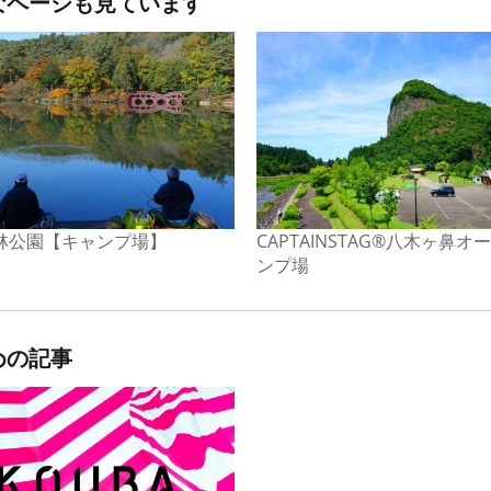
なページも見ています
林公園【キャンプ場】
CAPTAINSTAG®八木ヶ鼻オ
ンプ場
めの記事