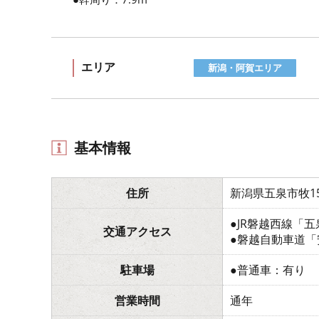
エリア
新潟・阿賀エリア
基本情報
住所
新潟県五泉市牧15
●JR磐越西線「
交通アクセス
●磐越自動車道「
駐車場
●普通車：有り
営業時間
通年