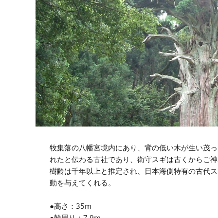
牧集落の八幡宮境内にあり、背の低い木が生い茂った
れたと伝わる古社であり、衛守スギは古くからご神
樹齢は千年以上と推定され、日本海側特有の古代ス
動を与えてくれる。
●高さ：35m
●幹周り：7.9m