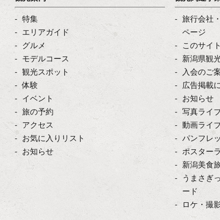
特集
旅行会社
エリアガイド
ページ
グルメ
このサイ
モデルコース
新潟県観
観光スポット
入会のご
体験
広告掲載
イベント
お知らせ
旅の予約
写真ライ
アクセス
動画ライ
お気に入りリスト
パンフレ
お知らせ
ポスター
新潟美食
うまさぎ
ード
ロケ・撮