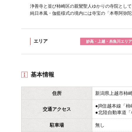
浄善寺と並び柿崎区の親鸞聖人ゆかりの寺院として
純日本風・伽藍様式の境内には寺宝の「本尊阿弥陀
エリア
妙高・上越・糸魚川エリア
基本情報
住所
新潟県上越市柿崎
●JR信越本線「
交通アクセス
●北陸自動車道「
駐車場
無し