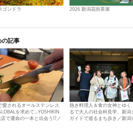
2026 新潟花街茶屋
ラゴンドラ
めの記事
で愛されるオールステンレス
熱き料理人＆食の女神とゆく
OBALを求めて...YOSHIKIN
るで大人の社会科見学、新潟
燕店で運命の一本と出会う!?／
ガイドで巡るまち歩き／新潟