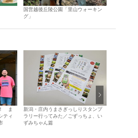
国営越後丘陵公園「里山ウォーキン
門内岳・胎
グ」
！ ま
新潟・庄内うまさぎっしりスタンプ
山の中の「
シティ
ラリー行ってみた／ごずっちょ、い
り」と「ジ
市
ずみちゃん篇
湯沢町・南