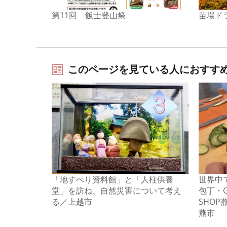
第11回 飯士登山祭
苗場ド
このページを見ている人におすす
「地すべり資料館」と「人柱供養
世界中
堂」を訪ね、自然災害について考え
包丁・GL
る／上越市
SHOP
燕市