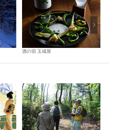
酒の宿 玉城屋
ホテル太閤