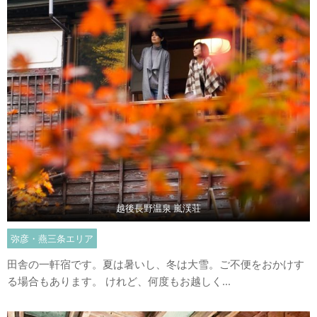
越後長野温泉 嵐渓荘
弥彦・燕三条エリア
田舎の一軒宿です。夏は暑いし、冬は大雪。ご不便をおかけす
る場合もあります。 けれど、何度もお越しく...