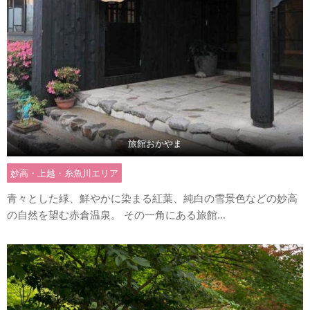
旅館おかやま
妙高・上越・糸魚川エリア
青々とした緑、鮮やかに染まる紅葉、純白の雪景色などの妙高
の自然を望む赤倉温泉。 その一角にある旅館...