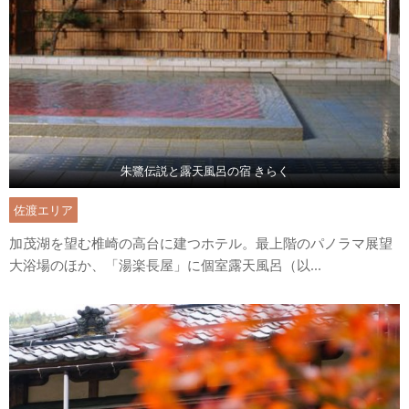
朱鷺伝説と露天風呂の宿 きらく
佐渡エリア
加茂湖を望む椎崎の高台に建つホテル。最上階のパノラマ展望
大浴場のほか、「湯楽長屋」に個室露天風呂（以...