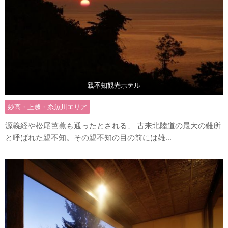
親不知観光ホテル
妙高・上越・糸魚川エリア
源義経や松尾芭蕉も通ったとされる、 古来北陸道の最大の難所
と呼ばれた親不知。その親不知の目の前には雄...