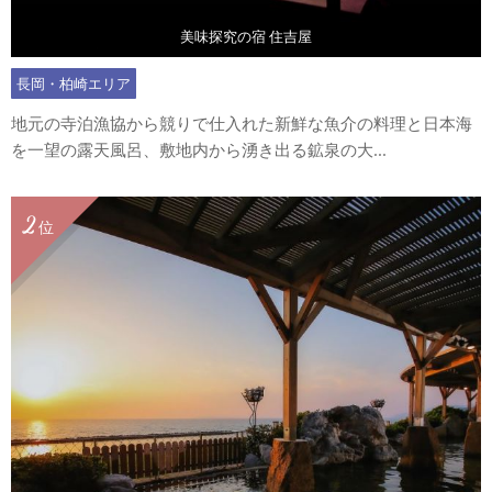
美味探究の宿 住吉屋
長岡・柏崎エリア
地元の寺泊漁協から競りで仕入れた新鮮な魚介の料理と日本海
を一望の露天風呂、敷地内から湧き出る鉱泉の大...
2
位