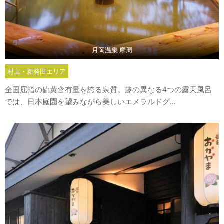
月岡温泉 摩周
村上・新発田エリア
全国屈指の硫黄含有量を誇る泉質。趣の異なる4つの露天風呂
では、日本庭園を望みながら美しいエメラルドグ...