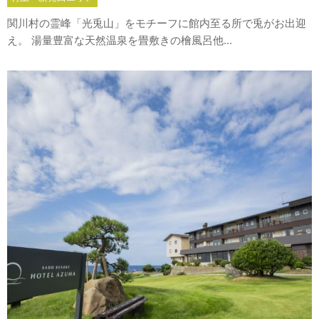
関川村の霊峰「光兎山」をモチーフに館内至る所で兎がお出迎
え。 湯量豊富な天然温泉を畳敷きの檜風呂他...