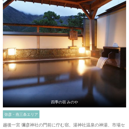
四季の宿 みのや
弥彦・燕三条エリア
越後一宮 彌彦神社の門前に佇む宿。湯神社温泉の神湯、市場セ