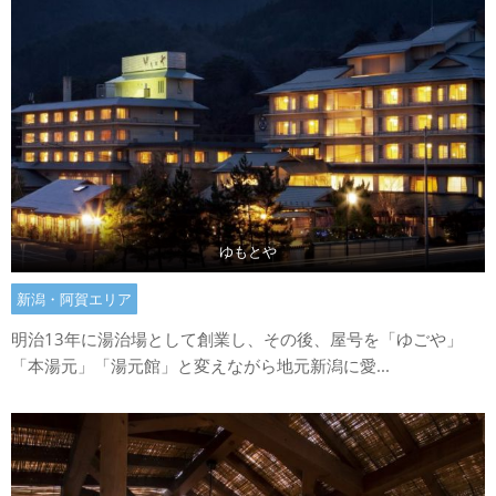
ゆもとや
新潟・阿賀エリア
明治13年に湯治場として創業し、その後、屋号を「ゆごや」
「本湯元」「湯元館」と変えながら地元新潟に愛...