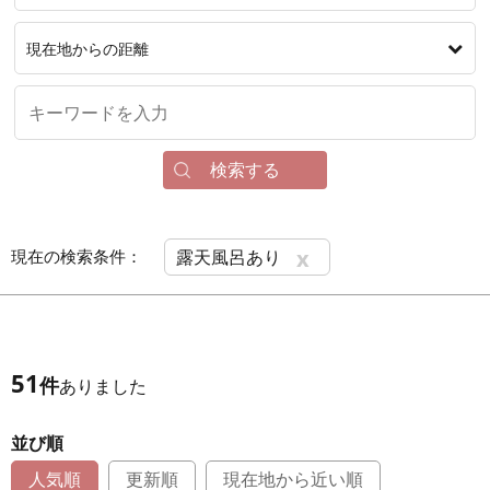
現在地からの距離
検索する
x
現在の検索条件：
露天風呂あり
51
件
ありました
並び順
人気順
更新順
現在地から近い順