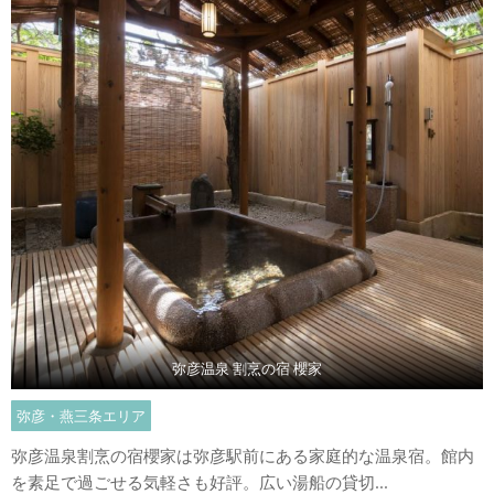
弥彦温泉 割烹の宿 櫻家
弥彦・燕三条エリア
弥彦温泉割烹の宿櫻家は弥彦駅前にある家庭的な温泉宿。館内
を素足で過ごせる気軽さも好評。広い湯船の貸切...