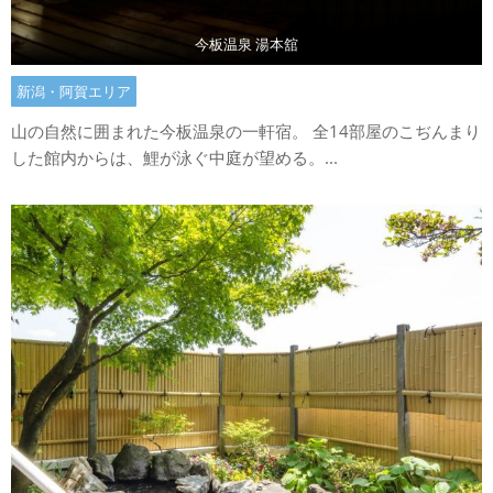
今板温泉 湯本舘
新潟・阿賀エリア
山の自然に囲まれた今板温泉の一軒宿。 全14部屋のこぢんまり
した館内からは、鯉が泳ぐ中庭が望める。...