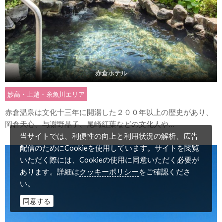
赤倉ホテル
妙高・上越・糸魚川エリア
赤倉温泉は文化十三年に開湯した２００年以上の歴史があり、
岡倉天心、与謝野晶子、尾崎紅葉などの文化人や...
当サイトでは、利便性の向上と利用状況の解析、広告
配信のためにCookieを使用しています。サイトを閲覧
いただく際には、Cookieの使用に同意いただく必要が
クッキーポリシー
あります。詳細は
をご確認くださ
い。
同意する