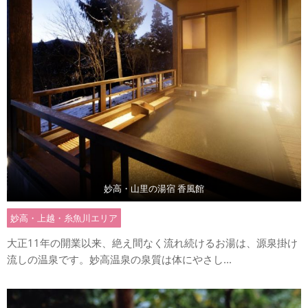
妙高・山里の湯宿 香風館
妙高・上越・糸魚川エリア
大正11年の開業以来、絶え間なく流れ続けるお湯は、源泉掛け
流しの温泉です。妙高温泉の泉質は体にやさし...