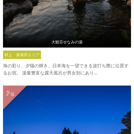
大観荘せなみの湯
村上・新発田エリア
海の彩り、夕陽の輝き、日本海を一望できる波打ち際に位置す
るお宿。 湯量豊富な露天風呂が男女別にあり...
3
位