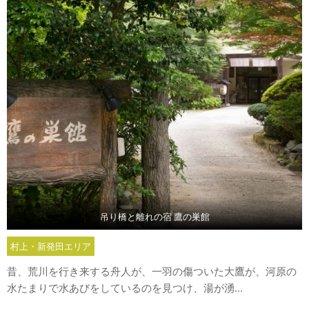
吊り橋と離れの宿 鷹の巣館
村上・新発田エリア
昔、荒川を行き来する舟人が、一羽の傷ついた大鷹が、河原の
水たまりで水あびをしているのを見つけ、湯が湧...