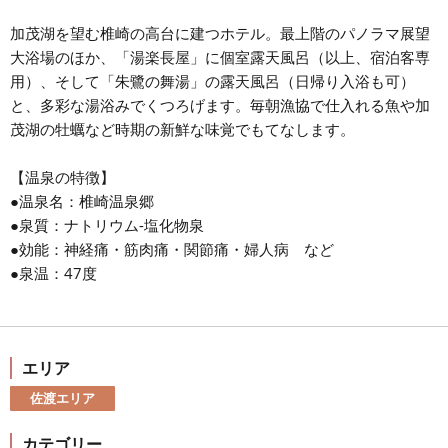
加茂湖を望む椎崎の高台に建つホテル。最上階のパノラマ展望
大浴場のほか、「湯楽長屋」に個室露天風呂（以上、宿泊客専
用）、そして「朱鷺の舞湯」の露天風呂（日帰り入浴も可）
と、多彩な湯浴みでくつろげます。毎朝漁協で仕入れる魚や加
茂湖の牡蠣など時期の新鮮な味覚でもてなします。
【温泉の特徴】
●温泉名：椎崎温泉郷
●泉質：ナトリウム-塩化物泉
●効能：神経痛・筋肉痛・関節痛・婦人病 など
●泉温：47度
エリア
佐渡エリア
カテゴリー