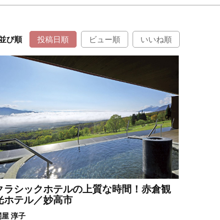
並び順
投稿日順
ビュー順
いいね順
クラシックホテルの上質な時間！赤倉観
光ホテル／妙高市
関屋 淳子