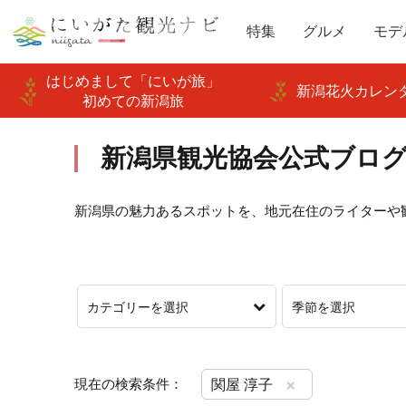
特集
グルメ
モデ
はじめまして「にいが旅」
新潟花火カレンダ
初めての新潟旅
新潟県観光協会公式ブログ
新潟県の魅力あるスポットを、地元在住のライターや
カテゴリーを選択
季節を選択
×
現在の検索条件：
関屋 淳子