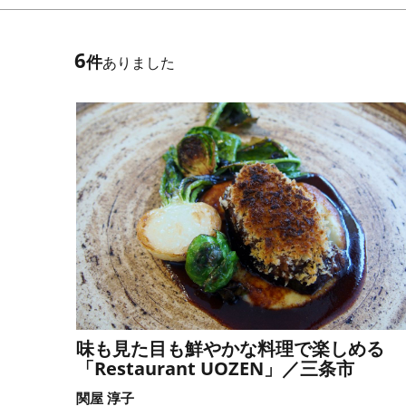
6
件
ありました
味も見た目も鮮やかな料理で楽しめる
「Restaurant UOZEN」／三条市
関屋 淳子