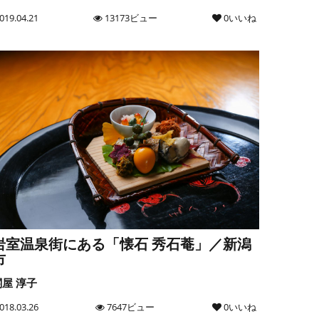
019.04.21
13173ビュー
0いいね
岩室温泉街にある「懐石 秀石菴」／新潟
市
関屋 淳子
018.03.26
7647ビュー
0いいね