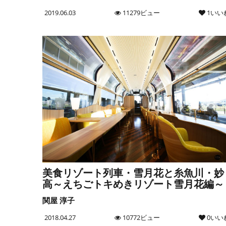
2019.06.03
11279ビュー
1いい
美食リゾート列車・雪月花と糸魚川・妙
高～えちごトキめきリゾート雪月花編～
関屋 淳子
2018.04.27
10772ビュー
0いい