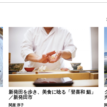
新発田を歩き、美食に唸る「登喜和 鮨」
／新発田市
関屋 淳子