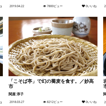
ね
2019.04.22
7800ビュー
0いいね
2
「こそば亭」で幻の蕎麦を食す。／妙高
市
関屋 淳子
2018.03.27
8212ビュー
0いいね
ね
2