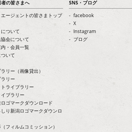
業者の皆さまへ
SNS・ブログ
・エージェントの皆さまトップ
facebook
X
トについて
Instagram
光協会について
ブログ
案内・会員一覧
について
ブラリー（画像貸出）
ブラリー
ットライブラリー
ライブラリー
旅ロゴマークダウンロード
っしり新潟ロゴマークダウンロ
影（フィルムコミッション）