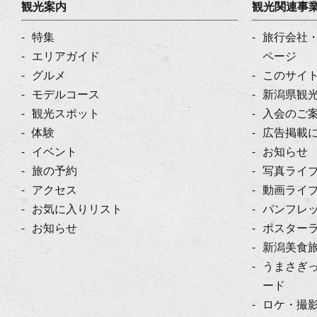
観光案内
観光関連事
特集
旅行会社
エリアガイド
ページ
グルメ
このサイ
モデルコース
新潟県観
観光スポット
入会のご
体験
広告掲載
イベント
お知らせ
旅の予約
写真ライ
アクセス
動画ライ
お気に入りリスト
パンフレ
お知らせ
ポスター
新潟美食
うまさぎ
ード
ロケ・撮