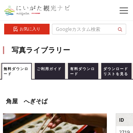
お気に入り
写真ライブラリー
無料ダウンロ
ご利用ガイド
有料ダウンロ
ダウンロード
ード
ード
リストを見る
角屋 へぎそば
ID
2719