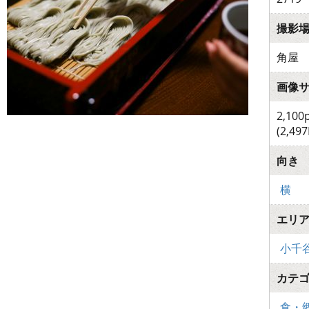
撮影
角屋
画像
2,100
(2,497
向き
横
エリ
小千
カテ
食・