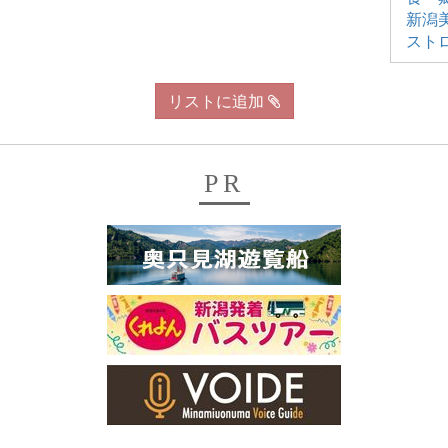
新潟
スト
リストに追加
PR