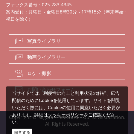
ファックス番号：025-283-4345
案内受付：月曜日～金曜日8時30分～17時15分（年末年始・
祝日を除く）
写真ライブラリー
動画ライブラリー
ロケ・撮影
お問い合わせフォーム
当サイトでは、利便性の向上と利用状況の解析、広告
配信のためにCookieを使用しています。サイトを閲覧
いただく際には、Cookieの使用に同意いただく必要が
クッキーポリシー
あります。詳細は
をご確認くださ
Copyright © Niigata Prefectural Tourist Association.
い。
All Rights Reserved.
同意する