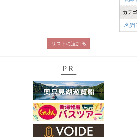
カテ
名所
リストに追加
PR