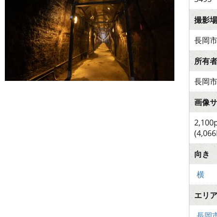
撮影
長岡
所有
長岡
画像
2,100
(4,066
向き
横
エリ
長岡