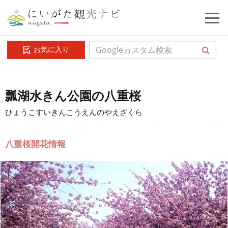
お気に入り
瓢湖水きん公園の八重桜
ひょうこすいきんこうえんのやえざくら
八重桜開花情報