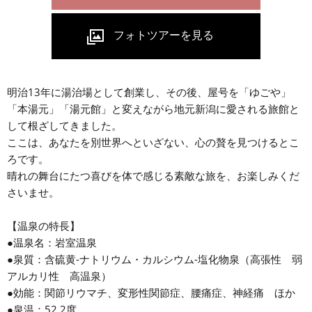
明治13年に湯治場として創業し、その後、屋号を「ゆごや」
「本湯元」「湯元館」と変えながら地元新潟に愛される旅館と
して根ざしてきました。
ここは、あなたを別世界へといざない、心の贅を見つけるとこ
ろです。
晴れの舞台にたつ喜びを体で感じる素敵な旅を、お楽しみくだ
さいませ。
【温泉の特長】
●温泉名：岩室温泉
●泉質：含硫黄-ナトリウム・カルシウム-塩化物泉（高張性 弱
アルカリ性 高温泉）
●効能：関節リウマチ、変形性関節症、腰痛症、神経痛 ほか
●泉温：52.2度