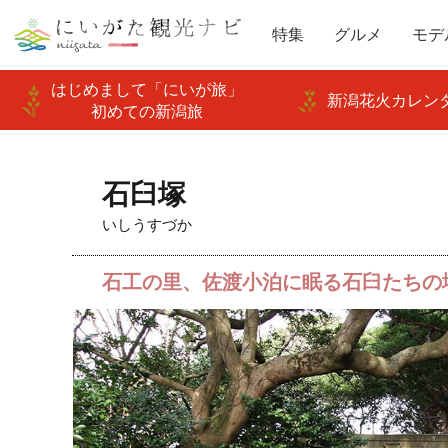
特集
グルメ
モデ
はじめまして「にいが旅」
新潟花火カレンダ
初めての新潟旅
石臼塚
いしうすづか
石工の里、佐渡小泊に眠る石臼たちの