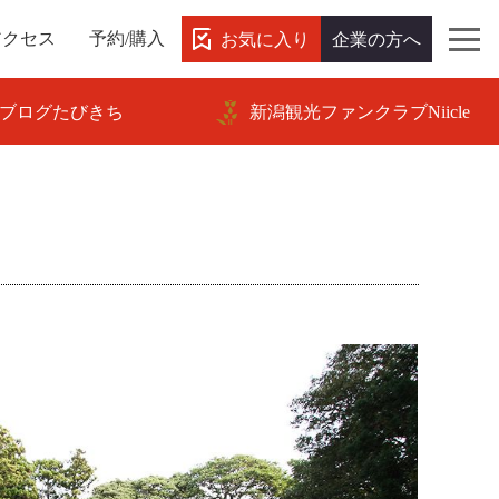
お気に入り
企業の方へ
アクセス
予約/購入
ブログたびきち
新潟観光ファンクラブNiicle