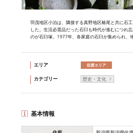
羽茂地区小泊は、隣接する真野地区椿尾と共に石工
した。生活必需品だった石臼も時代が進むにつれ忘
のが石臼塚。1977年、各家庭の石臼が集められ、
エリア
佐渡エリア
カテゴリー
歴史・文化
基本情報
住所
新潟県新潟県佐渡