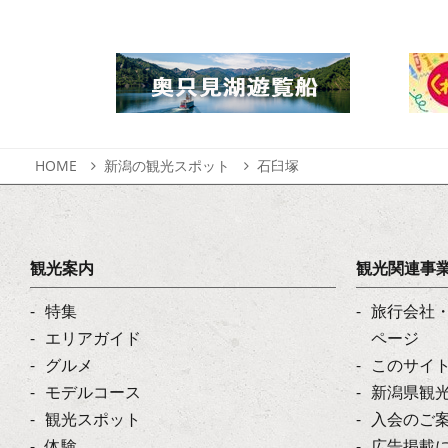
HOME
新潟の観光スポット
石臼塚
観光案内
観光関連事
特集
旅行会社
エリアガイド
ページ
グルメ
このサイ
モデルコース
新潟県観
観光スポット
入会のご
体験
広告掲載