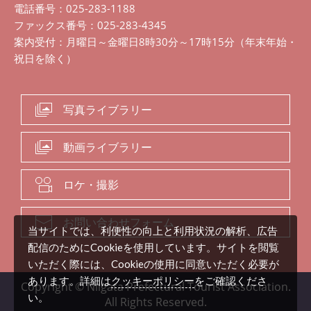
電話番号：025-283-1188
ファックス番号：025-283-4345
案内受付：月曜日～金曜日8時30分～17時15分（年末年始・
祝日を除く）
写真ライブラリー
動画ライブラリー
ロケ・撮影
お問い合わせフォーム
当サイトでは、利便性の向上と利用状況の解析、広告
配信のためにCookieを使用しています。サイトを閲覧
いただく際には、Cookieの使用に同意いただく必要が
クッキーポリシー
あります。詳細は
をご確認くださ
Copyright © Niigata Prefectural Tourist Association.
い。
All Rights Reserved.