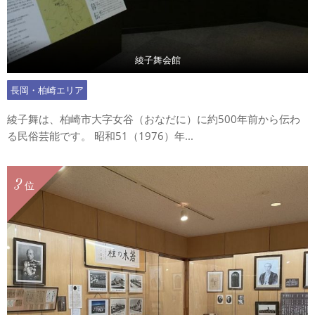
綾子舞会館
長岡・柏崎エリア
綾子舞は、柏崎市大字女谷（おなだに）に約500年前から伝わ
る民俗芸能です。 昭和51（1976）年...
3
位