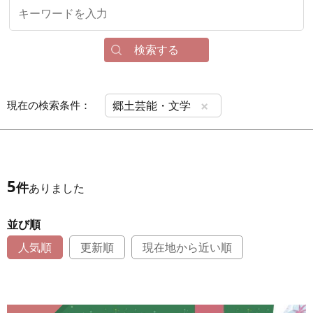
検索する
×
現在の検索条件：
郷土芸能・文学
5
件
ありました
並び順
人気順
更新順
現在地から近い順