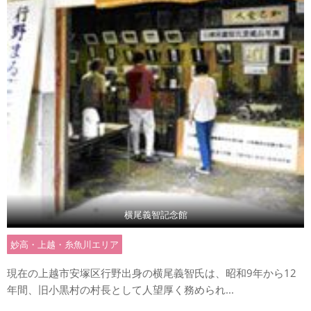
横尾義智記念館
妙高・上越・糸魚川エリア
現在の上越市安塚区行野出身の横尾義智氏は、昭和9年から12
年間、旧小黒村の村長として人望厚く務められ...