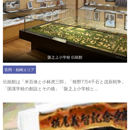
阪之上小学校 伝統館
長岡・柏崎エリア
伝統館は「米百俵と小林虎三郎」「牧野7万4千石と戊辰戦争」
「国漢学校の創設とその後」「阪之上小学校と...