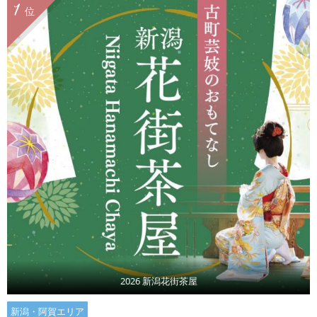
1
位
2026 新潟花街茶屋
新潟・阿賀エリア