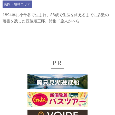
長岡・柏崎エリア
1894年に小千谷で生まれ、88歳で生涯を終えるまでに多数の
著書を残した西脇順三郎。詩集「旅人かへら...
PR