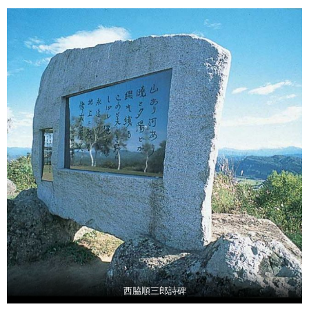
西脇順三郎詩碑